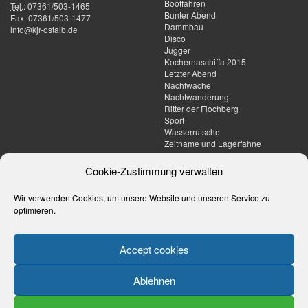
Bootfahren
Tel.
:
07361/503-1465
Bunter Abend
Fax
:
07361/503-1477
Dammbau
info@kjr-ostalb.de
Disco
Jugger
Kochernaschiffa 2015
Letzter Abend
Nachtwache
Nachtwanderung
Ritter der Flochberg
Sport
Wasserrutsche
Zeltname und Lagerfahne
Cookie-Zustimmung verwalten
Umgebung
Tagesberichte
Der Jägerstand
Tagesaktuelle Berichte werden
Wir verwenden Cookies, um unsere Website und unseren Service zu
Die Skihütte
dieses Jahr in Instagram-Stories
optimieren.
Eiwaldhütte
auf unserem
Instagram-Kanal
Engeleswiese
veröffentlicht
Gießteich
Hammerschmiedsee
Accept cookies
Herrenbrunnen
Neumühlsee
Ablehnen
Sandgrube
Wanderparkplatz
Weg nach Bühler