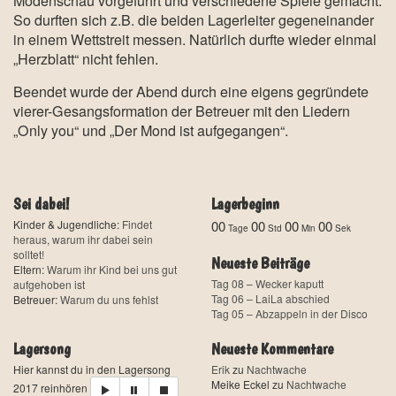
Modenschau vorgeführt und verschiedene Spiele gemacht.
So durften sich z.B. die beiden Lagerleiter gegeneinander
in einem Wettstreit messen. Natürlich durfte wieder einmal
„Herzblatt“ nicht fehlen.
Beendet wurde der Abend durch eine eigens gegründete
vierer-Gesangsformation der Betreuer mit den Liedern
„Only you“ und „Der Mond ist aufgegangen“.
Sei dabei!
Lagerbeginn
Kinder & Jugendliche:
Findet
00
00
00
00
Tage
Std
Min
Sek
heraus, warum ihr dabei sein
solltet!
Neueste Beiträge
Eltern:
Warum ihr Kind bei uns gut
Tag 08 – Wecker kaputt
aufgehoben ist
Tag 06 – LaiLa abschied
Betreuer:
Warum du uns fehlst
Tag 05 – Abzappeln in der Disco
Lagersong
Neueste Kommentare
Hier kannst du in den Lagersong
Erik
zu
Nachtwache
Meike Eckel
zu
Nachtwache
2017 reinhören