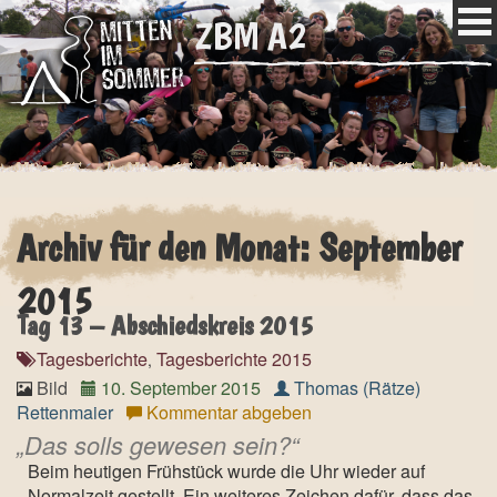
ZBM A2
Archiv für den Monat: September
2015
Tag 13 – Abschiedskreis 2015
Tagesberichte
Tagesberichte 2015
,
Bild
10. September 2015
Thomas (Rätze)
Rettenmaier
Kommentar abgeben
Das solls gewesen sein?
Beim heutigen Frühstück wurde die Uhr wieder auf
Normalzeit gestellt. Ein weiteres Zeichen dafür, dass das