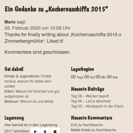
Ein Gedanke zu „Kochernaschiffa 2015“
Mario
sagt:
26. Februar 2020 um 10:58 Uhr
Thanks for finally writing about „Kochernaschiffa 2015 o
Zimmerbergmühle“. Liked it!
Kommentare sind geschlossen.
Sei dabei!
Lagerbeginn
Kinder & Jugendliche:
Findet
00
00
00
00
Tage
Std
Min
Sek
heraus, warum ihr dabei sein
solltet!
Neueste Beiträge
Eltern:
Warum ihr Kind bei uns gut
Tag 08 – Wecker kaputt
aufgehoben ist
Tag 06 – LaiLa abschied
Betreuer:
Warum du uns fehlst
Tag 05 – Abzappeln in der Disco
Lagersong
Neueste Kommentare
Hier kannst du in den Lagersong
Erik
zu
Nachtwache
Meike Eckel
zu
Nachtwache
2017 reinhören