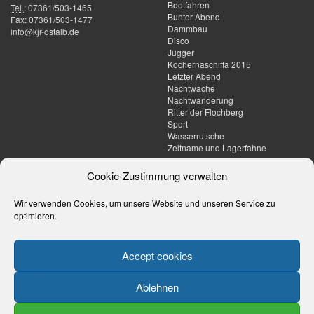
Bootfahren
Tel.
:
07361/503-1465
Bunter Abend
Fax
:
07361/503-1477
Dammbau
info@kjr-ostalb.de
Disco
Jugger
Kochernaschiffa 2015
Letzter Abend
Nachtwache
Nachtwanderung
Ritter der Flochberg
Sport
Wasserrutsche
Zeltname und Lagerfahne
Umgebung
Tagesberichte
Cookie-Zustimmung verwalten
Der Jägerstand
Tagesaktuelle Berichte werden
Wir verwenden Cookies, um unsere Website und unseren Service zu
Die Skihütte
dieses Jahr in Instagram-Stories
Eiwaldhütte
auf unserem
Instagram-Kanal
optimieren.
Engeleswiese
veröffentlicht
Gießteich
Hammerschmiedsee
Accept cookies
Herrenbrunnen
Neumühlsee
Ablehnen
Sandgrube
Wanderparkplatz
Weg nach Bühler