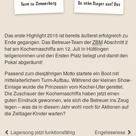
So sehn Sieger aus! Das
Betreuer Team der ZBM
Turm zu Zimmerberg
holt sich den Pokal!
Das erste Highlight 2015 ist bereits äußerst erfolgreich zu
Ende gegangen. Das Betreuer-Team der
ZBM
Abschnitt 2
hat am Kochernaschiffa am 12. Juli in Hüttlingen
teilgenommen und den Ersten Platz belegt und damit den
Pokal abgeräumt!
Passend zum diesjährigen Motto startete ein Boot mit
mittelalterlichem Turm-Aufbau. Während der kleinen Show-
Einlage wurde die Prinzessin vom Kocher-Ufer gerettet.
Die Zuschauer der Kochernaschiffa haben jetzt einen
guten Eindruck gewonnen, wie sich die Betreuer ins Zeug
legen – was da in diesem Jahr wohl noch für Aktionen auf
die Zeltlager-Kinder warten?
Lagersong jetzt funktionsfähig
Engeleswiese