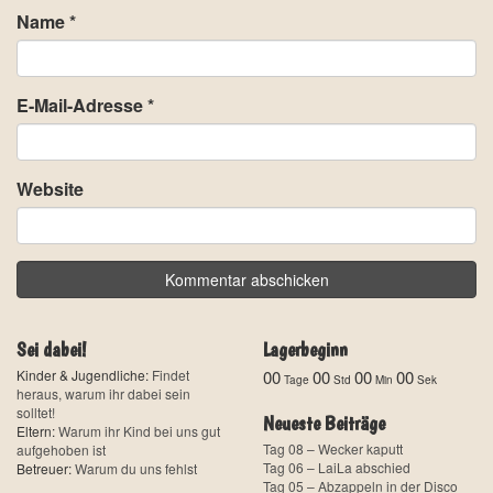
Name
*
E-Mail-Adresse
*
Website
Sei dabei!
Lagerbeginn
Kinder & Jugendliche:
Findet
00
00
00
00
Tage
Std
Min
Sek
heraus, warum ihr dabei sein
solltet!
Neueste Beiträge
Eltern:
Warum ihr Kind bei uns gut
Tag 08 – Wecker kaputt
aufgehoben ist
Tag 06 – LaiLa abschied
Betreuer:
Warum du uns fehlst
Tag 05 – Abzappeln in der Disco