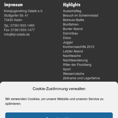
Impressum
Highlights
Kreisjugendring Ostalb e.V.
Ausschlaftag
Stuttgarter Str. 41
Besuch im Schwimmbad
73430
Aalen
Betreuer-Battle
Bootfahren
Tel.
:
07361/503-1465
Bunter Abend
Fax
:
07361/503-1477
Dammbau
info@kjr-ostalb.de
Disco
Jugger
Kochernaschiffa 2015
Letzter Abend
Nachtwache
Nachtwanderung
Ritter der Flochberg
Sport
Wasserrutsche
Zeltname und Lagerfahne
Umgebung
Tagesberichte
Cookie-Zustimmung verwalten
Der Jägerstand
Tagesaktuelle Berichte werden
Wir verwenden Cookies, um unsere Website und unseren Service zu
Die Skihütte
dieses Jahr in Instagram-Stories
Eiwaldhütte
auf unserem
Instagram-Kanal
optimieren.
Engeleswiese
veröffentlicht
Gießteich
Hammerschmiedsee