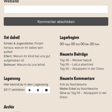
Website
Sei dabei!
Lagerbeginn
Kinder & Jugendliche:
Findet
00
00
00
00
Tage
Std
Min
Sek
heraus, warum ihr dabei sein
solltet!
Neueste Beiträge
Eltern:
Warum ihr Kind bei uns gut
Tag 08 – Wecker kaputt
aufgehoben ist
Tag 06 – LaiLa abschied
Betreuer:
Warum du uns fehlst
Tag 05 – Abzappeln in der Disco
Lagersong
Neueste Kommentare
Hier kannst du in den Lagersong
Erik
zu
Nachtwache
Meike Eckel
zu
Nachtwache
2017 reinhören
Gina
zu
Tag 05 – Abzappeln in der
Disco
Archiv