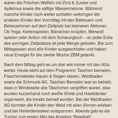
waren die Frischen Waffeln mit Zimt & Zucker und
Apfelmus sowie die saftige Wassermelone. Während
manche Kinder noch weiter schlafen verbringen die
anderen Kinder den Vormittag mit den Betreuern und
Betreuerinnen auf dem Zeltplatz bei kleineren Aktionen.
Ob Yoga, Kartenspielen, Bändchen knüpfen, Werwolf
spielen oder Action mit dem Schwungtuch – an jeder Ecke
des sonnigen Zeltplatzes ist jede Menge geboten. Bis zum
Mittagessen sind alle Kinder ausgeschlafen und haben
neue Energie für die zweite Woche ZBM getankt.
Nach dem Mittag geht es um drei wie immer mit den AGs
weiter. Heute steht auf dem Programm: Taschen bemalen,
Flaschenraketen bauen & fliegen lassen, Waldbaden
sowie die Schmuck-AG. Taschen-Bemalen war so beliebt,
dass in Windeseile alle Täschchen vergriffen waren, also
wurden kurzerhand noch weiße Shirts und Haarbänder
organisiert, die kreativ bemalt wurden. Bei der Waldbaden-
AG konnten die Kinder den Wald mit allen Sinnen erleben
und bei Heilerdemasken entspannen. Abends gab es als
Turnier zum ersten Mal das Angebot “Baseball”.